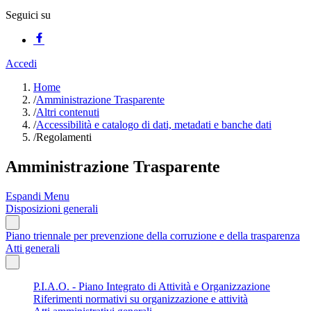
Seguici su
Accedi
Home
/
Amministrazione Trasparente
/
Altri contenuti
/
Accessibilità e catalogo di dati, metadati e banche dati
/
Regolamenti
Amministrazione Trasparente
Espandi Menu
Disposizioni generali
Piano triennale per prevenzione della corruzione e della trasparenza
Atti generali
P.I.A.O. - Piano Integrato di Attività e Organizzazione
Riferimenti normativi su organizzazione e attività