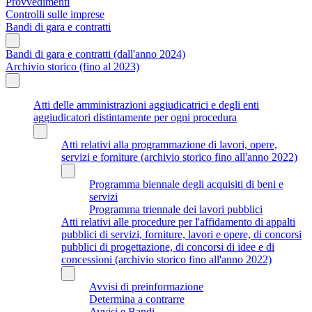
Provvedimenti
Controlli sulle imprese
Bandi di gara e contratti
Bandi di gara e contratti (dall'anno 2024)
Archivio storico (fino al 2023)
Atti delle amministrazioni aggiudicatrici e degli enti
aggiudicatori distintamente per ogni procedura
Atti relativi alla programmazione di lavori, opere,
servizi e forniture (archivio storico fino all'anno 2022)
Programma biennale degli acquisiti di beni e
servizi
Programma triennale dei lavori pubblici
Atti relativi alle procedure per l'affidamento di appalti
pubblici di servizi, forniture, lavori e opere, di concorsi
pubblici di progettazione, di concorsi di idee e di
concessioni (archivio storico fino all'anno 2022)
Avvisi di preinformazione
Determina a contrarre
Avvisi e Bandi