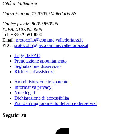
Città di Valledoria
Corso Europa, 77 07039 Valledoria SS
Codice fiscale: 80005850906
P.IVA: 01073850909
Tel: +390795819000
Email:
protocollo@comune.valledoria.ss.it
PEC:
protocollo@pec.comune.valledoria.ss.it
Leggi le FAQ
Prenotazione appuntamento
Segnalazione disservizio
Richiesta d'assistenza
Amministrazione trasparente
Informativa privacy
Note legali
Dichiarazione di accessibilità
Piano di miglioramento del sito e dei servizi
Seguici su