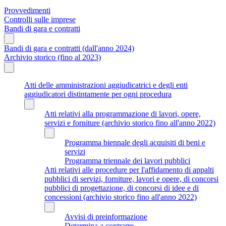
Provvedimenti
Controlli sulle imprese
Bandi di gara e contratti
Bandi di gara e contratti (dall'anno 2024)
Archivio storico (fino al 2023)
Atti delle amministrazioni aggiudicatrici e degli enti
aggiudicatori distintamente per ogni procedura
Atti relativi alla programmazione di lavori, opere,
servizi e forniture (archivio storico fino all'anno 2022)
Programma biennale degli acquisiti di beni e
servizi
Programma triennale dei lavori pubblici
Atti relativi alle procedure per l'affidamento di appalti
pubblici di servizi, forniture, lavori e opere, di concorsi
pubblici di progettazione, di concorsi di idee e di
concessioni (archivio storico fino all'anno 2022)
Avvisi di preinformazione
Determina a contrarre