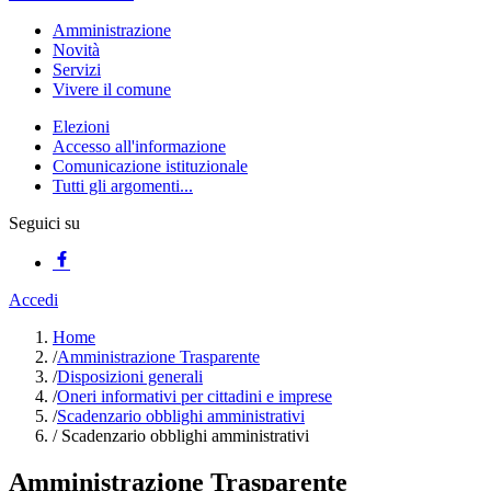
Amministrazione
Novità
Servizi
Vivere il comune
Elezioni
Accesso all'informazione
Comunicazione istituzionale
Tutti gli argomenti...
Seguici su
Accedi
Home
/
Amministrazione Trasparente
/
Disposizioni generali
/
Oneri informativi per cittadini e imprese
/
Scadenzario obblighi amministrativi
/
Scadenzario obblighi amministrativi
Amministrazione Trasparente