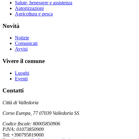
Salute, benessere e assistenza
Autorizzazioni
Agricoltura e pesca
Novità
Notizie
Comunicati
Avvisi
Vivere il comune
Luoghi
Eventi
Contatti
Città di Valledoria
Corso Europa, 77 07039 Valledoria SS
Codice fiscale: 80005850906
P.IVA: 01073850909
Tel: +390795819000