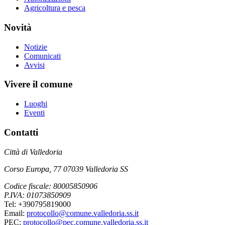
Agricoltura e pesca
Novità
Notizie
Comunicati
Avvisi
Vivere il comune
Luoghi
Eventi
Contatti
Città di Valledoria
Corso Europa, 77 07039 Valledoria SS
Codice fiscale: 80005850906
P.IVA: 01073850909
Tel: +390795819000
Email:
protocollo@comune.valledoria.ss.it
PEC:
protocollo@pec.comune.valledoria.ss.it