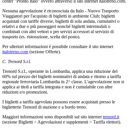
center "Pronto Italo" ovvero attraverso il sito internet italotreno.com.
Nessuna agevolazione è riconosciuta da Italo - Nuovo Trasporto
Viaggiatori per l'acquisto di biglietti in ambiente Club; biglietti
acquistati con tariffe diverse, biglietti di sola andata, cumulativi o
relativi a due o più passeggeri nonché biglietti intermodali o
combinati con altri vettori o per servizi accessori al servizio di
trasporto (es. ristorazione, scelta del posto).
Per ulteriori informazioni è possibile consultare il sito internet
italotreno.com
(sezione Offerte).
C. Trenord S.r.l.
Trenord S.r.l., operante in Lombardia, applica una riduzione del
60% sul prezzo dei biglietti nominativi di andata e ritorno a tariffa
regionale ferroviaria Lombardia in 2^ classe. L'agevolazione non si
applica ai titoli a tariffa integrata e non è cumulabile con altre
riduzioni e/o promozioni.
I biglietti a tariffa agevolata possono essere acquistati presso le
biglietterie Trenord di stazione e a bordo treno.
Maggiori informazioni sono disponibili sul sito internet
trenord.it
(sezione Biglietti > Agevolazioni e supplementi > Tariffa elettori).