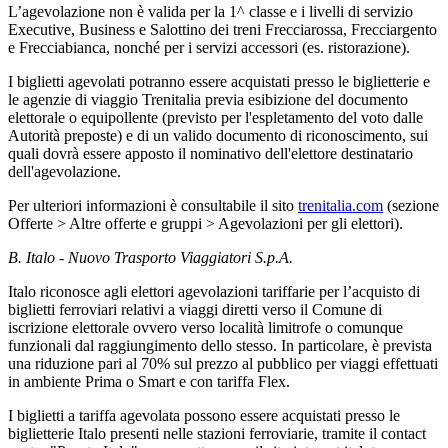
L’agevolazione non è valida per la 1^ classe e i livelli di servizio
Executive, Business e Salottino dei treni Frecciarossa, Frecciargento
e Frecciabianca, nonché per i servizi accessori (es. ristorazione).
I biglietti agevolati potranno essere acquistati presso le biglietterie e
le agenzie di viaggio Trenitalia previa esibizione del documento
elettorale o equipollente (previsto per l'espletamento del voto dalle
Autorità preposte) e di un valido documento di riconoscimento, sui
quali dovrà essere apposto il nominativo dell'elettore destinatario
dell'agevolazione.
Per ulteriori informazioni è consultabile il sito
trenitalia.com
(sezione
Offerte > Altre offerte e gruppi > Agevolazioni per gli elettori).
B. Italo - Nuovo Trasporto Viaggiatori S.p.A.
Italo riconosce agli elettori agevolazioni tariffarie per l’acquisto di
biglietti ferroviari relativi a viaggi diretti verso il Comune di
iscrizione elettorale ovvero verso località limitrofe o comunque
funzionali dal raggiungimento dello stesso. In particolare, è prevista
una riduzione pari al 70% sul prezzo al pubblico per viaggi effettuati
in ambiente Prima o Smart e con tariffa Flex.
I biglietti a tariffa agevolata possono essere acquistati presso le
biglietterie Italo presenti nelle stazioni ferroviarie, tramite il contact