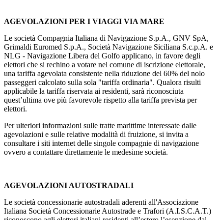
AGEVOLAZIONI PER I VIAGGI VIA MARE
Le società Compagnia Italiana di Navigazione S.p.A., GNV SpA,
Grimaldi Euromed S.p.A., Società Navigazione Siciliana S.c.p.A. e
NLG - Navigazione Libera del Golfo applicano, in favore degli
elettori che si rechino a votare nel comune di iscrizione elettorale,
una tariffa agevolata consistente nella riduzione del 60% del nolo
passeggeri calcolato sulla sola "tariffa ordinaria". Qualora risulti
applicabile la tariffa riservata ai residenti, sarà riconosciuta
quest’ultima ove più favorevole rispetto alla tariffa prevista per
elettori.
Per ulteriori informazioni sulle tratte marittime interessate dalle
agevolazioni e sulle relative modalità di fruizione, si invita a
consultare i siti internet delle singole compagnie di navigazione
ovvero a contattare direttamente le medesime società.
AGEVOLAZIONI AUTOSTRADALI
Le società concessionarie autostradali aderenti all'Associazione
Italiana Società Concessionarie Autostrade e Trafori (A.I.S.C.A.T.)
riconoscono agli elettori italiani residenti all’estero l’esenzione dal