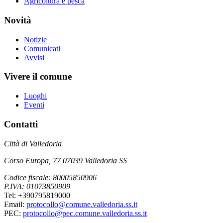
Agricoltura e pesca
Novità
Notizie
Comunicati
Avvisi
Vivere il comune
Luoghi
Eventi
Contatti
Città di Valledoria
Corso Europa, 77 07039 Valledoria SS
Codice fiscale: 80005850906
P.IVA: 01073850909
Tel: +390795819000
Email:
protocollo@comune.valledoria.ss.it
PEC:
protocollo@pec.comune.valledoria.ss.it