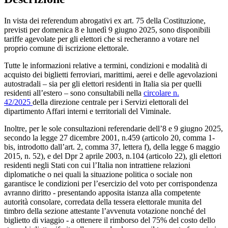
In vista dei referendum abrogativi ex art. 75 della Costituzione,
previsti per domenica 8 e lunedì 9 giugno 2025, sono disponibili
tariffe agevolate per gli elettori che si recheranno a votare nel
proprio comune di iscrizione elettorale.
Tutte le informazioni relative a termini, condizioni e modalità di
acquisto dei biglietti ferroviari, marittimi, aerei e delle agevolazioni
autostradali – sia per gli elettori residenti in Italia sia per quelli
residenti all’estero – sono consultabili nella
circolare n.
42/2025
della direzione centrale per i Servizi elettorali del
dipartimento Affari interni e territoriali del Viminale.
Inoltre, per le sole consultazioni referendarie dell’8 e 9 giugno 2025,
secondo la legge 27 dicembre 2001, n.459 (articolo 20, comma 1-
bis, introdotto dall’art. 2, comma 37, lettera f), della legge 6 maggio
2015, n. 52), e del Dpr 2 aprile 2003, n.104 (articolo 22), gli elettori
residenti negli Stati con cui l’Italia non intrattiene relazioni
diplomatiche o nei quali la situazione politica o sociale non
garantisce le condizioni per l’esercizio del voto per corrispondenza
avranno diritto - presentando apposita istanza alla competente
autorità consolare, corredata della tessera elettorale munita del
timbro della sezione attestante l’avvenuta votazione nonché del
biglietto di viaggio - a ottenere il rimborso del 75% del costo dello