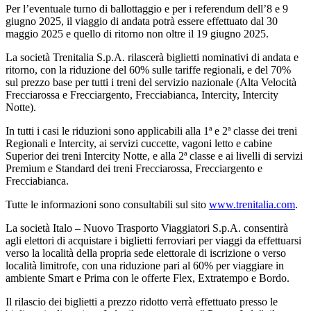
Per l’eventuale turno di ballottaggio e per i referendum dell’8 e 9
giugno 2025, il viaggio di andata potrà essere effettuato dal 30
maggio 2025 e quello di ritorno non oltre il 19 giugno 2025.
La società Trenitalia S.p.A. rilascerà biglietti nominativi di andata e
ritorno, con la riduzione del 60% sulle tariffe regionali, e del 70%
sul prezzo base per tutti i treni del servizio nazionale (Alta Velocità
Frecciarossa e Frecciargento, Frecciabianca, Intercity, Intercity
Notte).
In tutti i casi le riduzioni sono applicabili alla 1ª e 2ª classe dei treni
Regionali e Intercity, ai servizi cuccette, vagoni letto e cabine
Superior dei treni Intercity Notte, e alla 2ª classe e ai livelli di servizi
Premium e Standard dei treni Frecciarossa, Frecciargento e
Frecciabianca.
Tutte le informazioni sono consultabili sul sito
www.trenitalia.com
.
La società Italo – Nuovo Trasporto Viaggiatori S.p.A. consentirà
agli elettori di acquistare i biglietti ferroviari per viaggi da effettuarsi
verso la località della propria sede elettorale di iscrizione o verso
località limitrofe, con una riduzione pari al 60% per viaggiare in
ambiente Smart e Prima con le offerte Flex, Extratempo e Bordo.
Il rilascio dei biglietti a prezzo ridotto verrà effettuato presso le