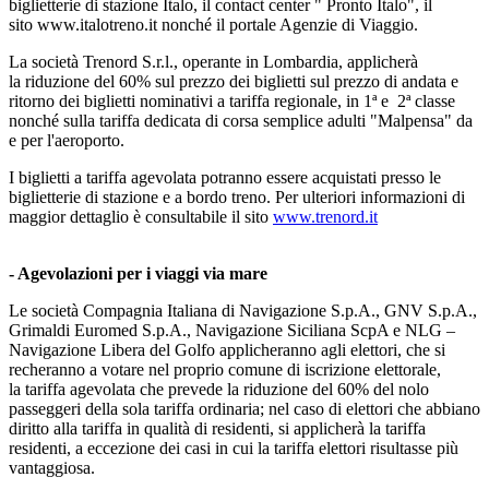
biglietterie di stazione Italo, il contact center " Pronto Italo", il
sito www.italotreno.it nonché il portale Agenzie di Viaggio.
La società Trenord S.r.l., operante in Lombardia, applicherà
la riduzione del 60% sul prezzo dei biglietti sul prezzo di andata e
ritorno dei biglietti nominativi a tariffa regionale, in 1ª e 2ª classe
nonché sulla tariffa dedicata di corsa semplice adulti "Malpensa" da
e per l'aeroporto.
I biglietti a tariffa agevolata potranno essere acquistati presso le
biglietterie di stazione e a bordo treno. Per ulteriori informazioni di
maggior dettaglio è consultabile il sito
www.trenord.it
- Agevolazioni per i viaggi via mare
Le società Compagnia Italiana di Navigazione S.p.A., GNV S.p.A.,
Grimaldi Euromed S.p.A., Navigazione Siciliana ScpA e NLG –
Navigazione Libera del Golfo applicheranno agli elettori, che si
recheranno a votare nel proprio comune di iscrizione elettorale,
la tariffa agevolata che prevede la riduzione del 60% del nolo
passeggeri della sola tariffa ordinaria; nel caso di elettori che abbiano
diritto alla tariffa in qualità di residenti, si applicherà la tariffa
residenti, a eccezione dei casi in cui la tariffa elettori risultasse più
vantaggiosa.