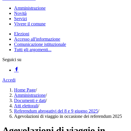
Amministrazione
Novità
Servizi
Vivere il comune
Elezioni
Accesso all'informazione
Comunicazione istituzionale
Tutti gli argomenti...
Seguici su
Accedi
Home Page
/
Amministrazione
/
Documenti e dati
/
Atti elettorali
/
Referendum abrogativi del 8 e 9 giugno 2025
/
Agevolazioni di viaggio in occasione dei referendum 2025
Agevolazioni di viaggio in