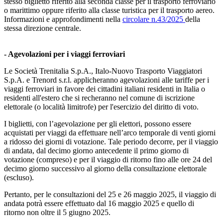
stesso biglietto riferito alla seconda classe per il trasporto ferroviario
o marittimo oppure riferito alla classe turistica per il trasporto aereo.
Informazioni e approfondimenti nella
circolare n.43/2025
della
stessa direzione centrale.
- Agevolazioni per i viaggi ferroviari
Le Società Trenitalia S.p.A., Italo-Nuovo Trasporto Viaggiatori
S.p.A. e Trenord s.r.l. applicheranno agevolazioni alle tariffe per i
viaggi ferroviari in favore dei cittadini italiani residenti in Italia o
residenti all'estero che si recheranno nel comune di iscrizione
elettorale (o località limitrofe) per l'esercizio del diritto di voto.
I biglietti, con l’agevolazione per gli elettori, possono essere
acquistati per viaggi da effettuare nell’arco temporale di venti giorni
a ridosso dei giorni di votazione. Tale periodo decorre, per il viaggio
di andata, dal decimo giorno antecedente il primo giorno di
votazione (compreso) e per il viaggio di ritorno fino alle ore 24 del
decimo giorno successivo al giorno della consultazione elettorale
(escluso).
Pertanto, per le consultazioni del 25 e 26 maggio 2025, il viaggio di
andata potrà essere effettuato dal 16 maggio 2025 e quello di
ritorno non oltre il 5 giugno 2025.