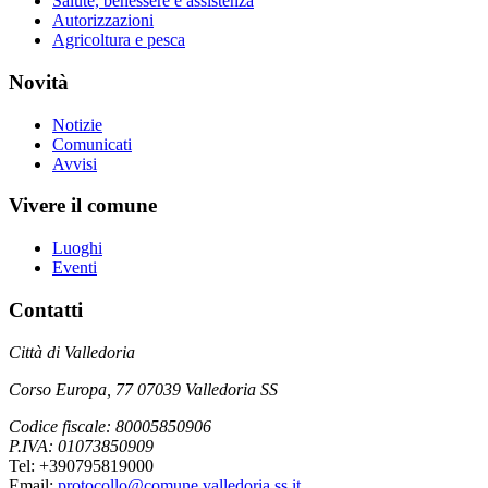
Salute, benessere e assistenza
Autorizzazioni
Agricoltura e pesca
Novità
Notizie
Comunicati
Avvisi
Vivere il comune
Luoghi
Eventi
Contatti
Città di Valledoria
Corso Europa, 77 07039 Valledoria SS
Codice fiscale: 80005850906
P.IVA: 01073850909
Tel: +390795819000
Email:
protocollo@comune.valledoria.ss.it