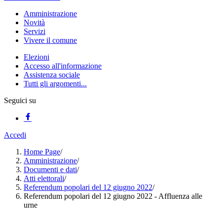
Amministrazione
Novità
Servizi
Vivere il comune
Elezioni
Accesso all'informazione
Assistenza sociale
Tutti gli argomenti...
Seguici su
Accedi
Home Page
/
Amministrazione
/
Documenti e dati
/
Atti elettorali
/
Referendum popolari del 12 giugno 2022
/
Referendum popolari del 12 giugno 2022 - Affluenza alle
urne