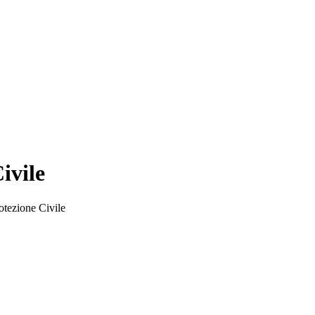
ivile
otezione Civile